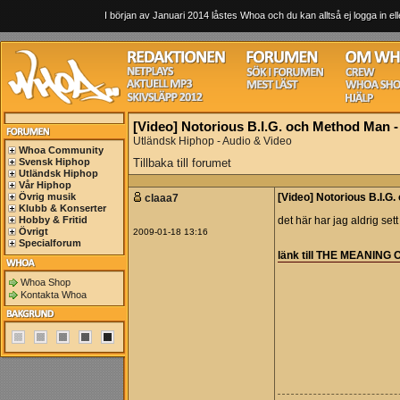
I början av Januari 2014 låstes Whoa och du kan alltså ej logga in ell
[Video] Notorious B.I.G. och Method Man -
Utländsk Hiphop - Audio & Video
Whoa Community
Svensk Hiphop
Tillbaka till forumet
Utländsk Hiphop
Vår Hiphop
Övrig musik
claaa7
[Video] Notorious B.I.G.
Klubb & Konserter
Hobby & Fritid
det här har jag aldrig sett
Övrigt
2009-01-18 13:16
Specialforum
länk till THE MEANING
Whoa Shop
Kontakta Whoa