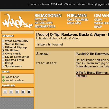
I början av Januari 2014 låstes Whoa och du kan alltså ej logga in ell
[Audio] Q-Tip, Raekwon, Busta & Wayne -
Utländsk Hiphop - Audio & Video
Whoa Community
Svensk Hiphop
Tillbaka till forumet
Utländsk Hiphop
Vår Hiphop
Övrig musik
claaa7
[Audio] Q-Tip, Raekwon
Klubb & Konserter
Hobby & Fritid
Det här känns helt klart so
Övrigt
2009-01-31 00:32
med OC låten som jag ock
Specialforum
SpineMagazine.com (höge
Q-Tip ft. Busta Rhymes
(Remix)
Whoa Shop
Kontakta Whoa