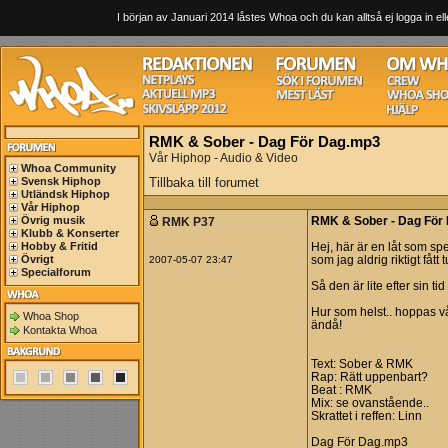
I början av Januari 2014 låstes Whoa och du kan alltså ej logga in ell
RMK & Sober - Dag För Dag.mp3
Vår Hiphop - Audio & Video
Whoa Community
Svensk Hiphop
Tillbaka till forumet
Utländsk Hiphop
Vår Hiphop
Övrig musik
RMK P37
RMK & Sober - Dag För
Klubb & Konserter
Hobby & Fritid
Hej, här är en låt som sp
Övrigt
2007-05-07 23:47
som jag aldrig riktigt fåt
Specialforum
Så den är lite efter sin tid 
Hur som helst.. hoppas vå
Whoa Shop
ändå!
Kontakta Whoa
Text: Sober & RMK
Rap: Rätt uppenbart?
Beat : RMK
Mix: se ovanstående..
Skrattet i reffen: Linn
Dag För Dag.mp3