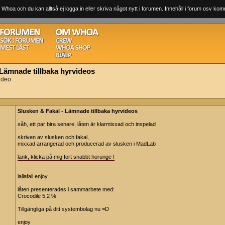
 Whoa och du kan alltså ej logga in eller skriva något nytt i forumen. Innehåll i forum osv komm
 Lämnade tillbaka hyrvideos
ideo
Slusken & Fakal - Lämnade tillbaka hyrvideos
såh, ett par bira senare, låten är klarmixxad och inspelad
skriven av slusken och fakal,
mixxad arrangerad och producerad av slusken i MadLab
länk, klicka på mig fort snabbt horunge !
iallafall enjoy
låten presenterades i sammarbete med:
Crocodile 5,2 %
Tillgängliga på ditt systembolag nu =D
enjoy