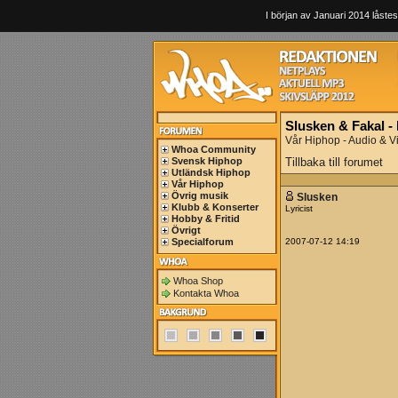
I början av Januari 2014 låstes
Slusken & Fakal -
Vår Hiphop - Audio & V
Whoa Community
Svensk Hiphop
Tillbaka till forumet
Utländsk Hiphop
Vår Hiphop
Övrig musik
Slusken
Klubb & Konserter
Lyricist
Hobby & Fritid
Övrigt
Specialforum
2007-07-12 14:19
Whoa Shop
Kontakta Whoa