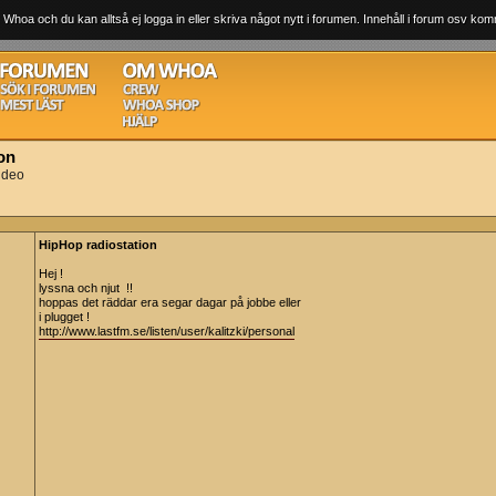
 Whoa och du kan alltså ej logga in eller skriva något nytt i forumen. Innehåll i forum osv komm
on
ideo
HipHop radiostation
Hej !
lyssna och njut !!
hoppas det räddar era segar dagar på jobbe eller
i plugget !
http://www.lastfm.se/listen/user/kalitzki/personal