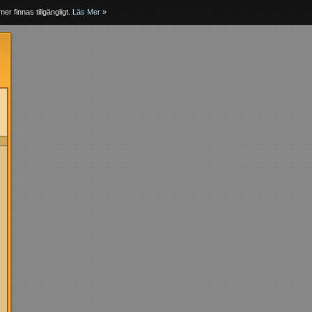
er finnas tillgängligt.
Läs Mer »