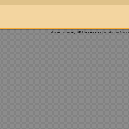
© whoa community 2001-fo evva evva |
redaktionen@who