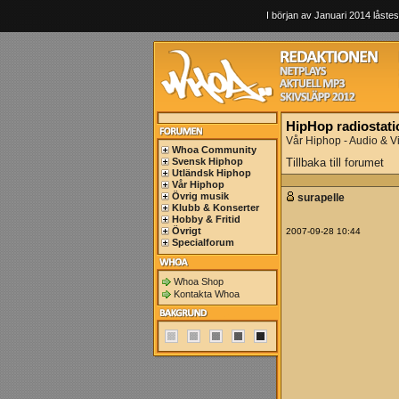
I början av Januari 2014 låstes
HipHop radiostati
Vår Hiphop - Audio & V
Whoa Community
Svensk Hiphop
Tillbaka till forumet
Utländsk Hiphop
Vår Hiphop
Övrig musik
surapelle
Klubb & Konserter
Hobby & Fritid
Övrigt
2007-09-28 10:44
Specialforum
Whoa Shop
Kontakta Whoa