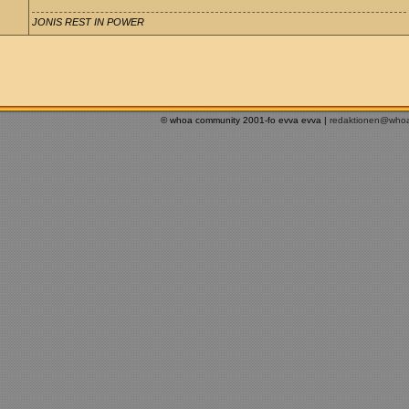
JONIS REST IN POWER
© whoa community 2001-fo evva evva |
redaktionen@who