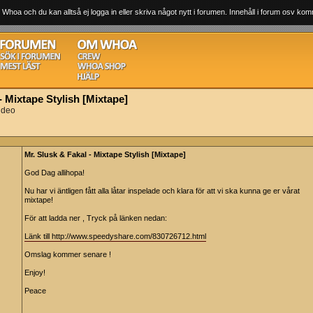
 Whoa och du kan alltså ej logga in eller skriva något nytt i forumen. Innehåll i forum osv komm
- Mixtape Stylish [Mixtape]
ideo
Mr. Slusk & Fakal - Mixtape Stylish [Mixtape]
God Dag allihopa!
Nu har vi äntligen fått alla låtar inspelade och klara för att vi ska kunna ge er vårat
mixtape!
För att ladda ner , Tryck på länken nedan:
Länk till http://www.speedyshare.com/830726712.html
Omslag kommer senare !
Enjoy!
Peace