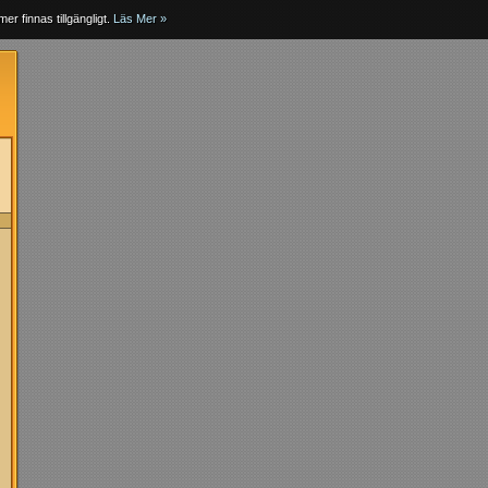
er finnas tillgängligt.
Läs Mer »