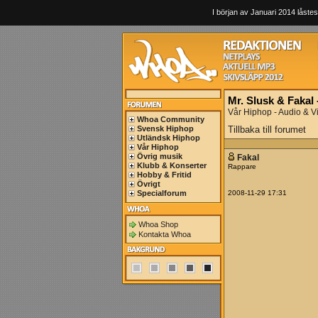
I början av Januari 2014 låstes
Mr. Slusk & Fakal 
Vår Hiphop - Audio & V
Whoa Community
Svensk Hiphop
Tillbaka till forumet
Utländsk Hiphop
Vår Hiphop
Övrig musik
Fakal
Klubb & Konserter
Rappare
Hobby & Fritid
Övrigt
Specialforum
2008-11-29 17:31
Whoa Shop
Kontakta Whoa