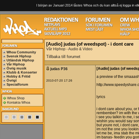
I början av Januari 2014 låstes Whoa och du kan alltså ej logga in ell
[Audio] judas (of weedspot) - i dont care
Vår Hiphop - Audio & Video
Whoa Community
Svensk Hiphop
Tillbaka till forumet
Utländsk Hiphop
Vår Hiphop
Övrig musik
judas P36
[Audio] judas (of weedsp
Klubb & Konserter
Hobby & Fritid
a preview of the smaaash 
Övrigt
2010-07-20 17:26
Specialforum
http://www.speedyshare.
lyrics
Whoa Shop
Kontakta Whoa
i dont care about you, or 
rembember? im with the w
i see you talkin to me, i 
wishin you would say some
but youre not, i dont car
im not the one you lookin 
let me be, ima stab the mic
im banas- feedin you gori