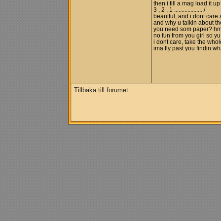
then i fill a mag load it up
3 , 2 , 1 ..................../
beautful, and i dont care
and why u talkin about the
you need som paper? h
no fun from you girl so yu
i dont care, take the whol
ima fly past you findin wha
Tillbaka till forumet