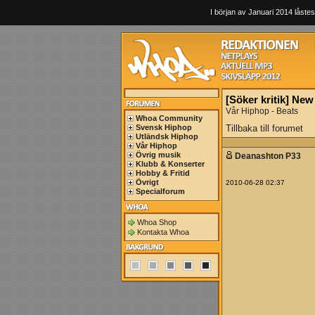
I början av Januari 2014 låstes
[Söker kritik] New
Vår Hiphop - Beats
Whoa Community
Svensk Hiphop
Tillbaka till forumet
Utländsk Hiphop
Vår Hiphop
Övrig musik
Deanashton P33
Klubb & Konserter
Hobby & Fritid
Övrigt
2010-06-28 02:37
Specialforum
Whoa Shop
Kontakta Whoa