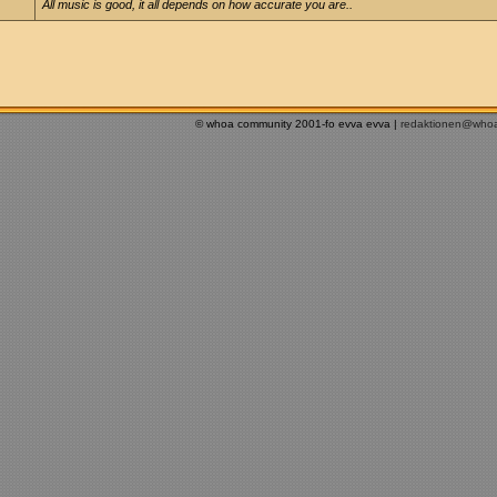
All music is good, it all depends on how accurate you are..
© whoa community 2001-fo evva evva |
redaktionen@who