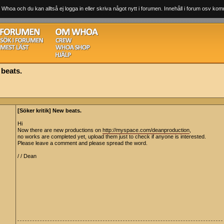
 Whoa och du kan alltså ej logga in eller skriva något nytt i forumen. Innehåll i forum osv komm
 beats.
[Söker kritik] New beats.
Hi
Now there are new productions on
http://myspace.com/deanproduction
,
no works are completed yet, upload them just to check if anyone is interested.
Please leave a comment and please spread the word.
/ / Dean