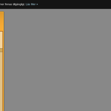
er finnas tillgängligt.
Läs Mer »