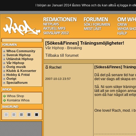
I början av Januari 2014 låstes Whoa och du kan alltså ej logga in ell
[Sökes&Finnes] Träningsmöjligheter!
Vår Hiphop - Breaking
Whoa Community
Svensk Hiphop
Tillbaka till forumet
Utländsk Hiphop
Vår Hiphop
Övrig musik
Rachel
[Sökes&Finnes] Träning
Klubb & Konserter
Hobby & Fritid
Då det på senare tid har d
Övrigt
2007-10-13 23:57
det var dags att skapa en 
Specialforum
Så. Ni som söker träningsp
lätt att se om någon anna
som då har något att erbj
Whoa Shop
Kontakta Whoa
One love// Rach, mod. i 