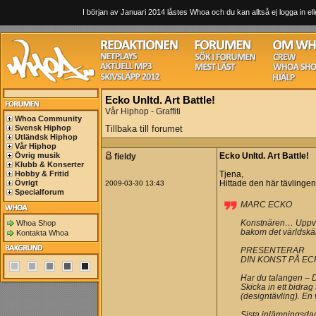
I början av Januari 2014 låstes Whoa och du kan alltså ej logga in ell
Ecko Unltd. Art Battle!
Vår Hiphop - Graffiti
Whoa Community
Svensk Hiphop
Tillbaka till forumet
Utländsk Hiphop
Vår Hiphop
Övrig musik
fieldy
Ecko Unltd. Art Battle!
Klubb & Konserter
Hobby & Fritid
Tjena,
Övrigt
2009-03-30 13:43
Hittade den här tävlingen
Specialforum
MARC ECKO
Whoa Shop
Konstnären… Uppv
bakom det världsk
Kontakta Whoa
PRESENTERAR
DIN KONST PÅ EC
Har du talangen 
Skicka in ett bidrag 
(designtävling). En
Sista inlämningsdag