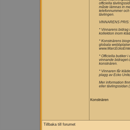
officiella tävlings
måste lämnas in me
telefonnummer och l
tävlingen.
VINNARENS PRIS:
* Vinnarens bidrag 
kollektion inom klä
* Konstnärens biogr
globala webbplats
www.MarcEckoEnter
* Officiella butiker
vinnande bidraget 
konstnären.
* Vinnaren får kläde
plagg av Ecko Unltd
Mer information fin
eller tävlingssidan
Konstnären
Tillbaka till forumet