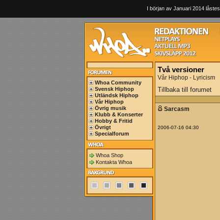
I början av Januari 2014 låstes
Två versioner
Vår Hiphop - Lyricism
Whoa Community
Svensk Hiphop
Tillbaka till forumet
Utländsk Hiphop
Vår Hiphop
Övrig musik
Sarcasm
Klubb & Konserter
Hobby & Fritid
Övrigt
2006-07-16 04:30
Specialforum
Whoa Shop
Kontakta Whoa