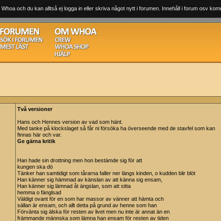
 Whoa och du kan alltså ej logga in eller skriva något nytt i forumen. Innehåll i forum osv komm
Två versioner
Hans och Hennes version av vad som hänt.
Med tanke på klockslaget så får ni försöka ha överseende med de stavfel som kan
finnas här och var.
Ge gärna kritik
Han hade sin drottning men hon bestämde sig för att
kungen ska dö
Tänker han samtidigt som tårarna faller ner längs kinden, o kudden blir blöt
Han känner sig hämmad av känslan av att känna sig ensam,
Han känner sig lämnad åt ängslan, som att sitta
hemma o fänglsad
Väldigt ovant för en som har massor av vänner att hämta och
sällan är ensam, och allt detta på grund av henne som han
Förvänta sig älska för resten av livet men nu inte är annat än en
främmande männska som lämna han ensam för resten av tiden