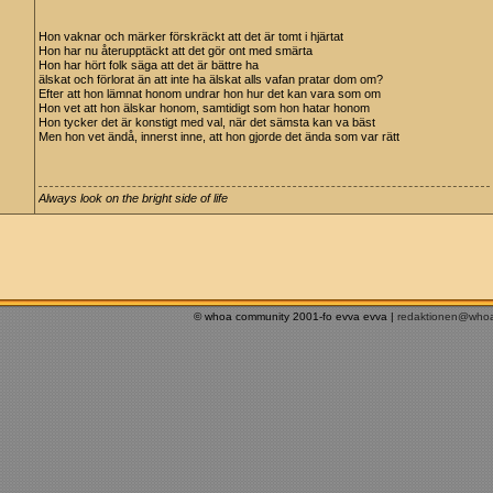
Hon vaknar och märker förskräckt att det är tomt i hjärtat
Hon har nu återupptäckt att det gör ont med smärta
Hon har hört folk säga att det är bättre ha
älskat och förlorat än att inte ha älskat alls vafan pratar dom om?
Efter att hon lämnat honom undrar hon hur det kan vara som om
Hon vet att hon älskar honom, samtidigt som hon hatar honom
Hon tycker det är konstigt med val, när det sämsta kan va bäst
Men hon vet ändå, innerst inne, att hon gjorde det ända som var rätt
Always look on the bright side of life
© whoa community 2001-fo evva evva |
redaktionen@who