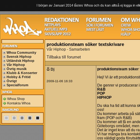
I början av Januari 2014 låstes Whoa och du kan alltså ej logga in ell
produktionsteam söker textskrivare
Vår Hiphop - Samarbeten
Whoa Community
Svensk Hiphop
Tillbaka till forumet
Utländsk Hiphop
Vår Hiphop
Övrig musik
Dj
produktionsteam söker 
Klubb & Konserter
Hobby & Fritid
Hej! Vi är ett produktion
Övrigt
2009-11-06 16:33
Specialforum
De genrer vi producerar i
R&B
POP
HIPHOP
Whoa Shop
Kontakta Whoa
Du ska ha tid att kunna sk
oss!
Du kommer arbeta på sättet
fram (POP och R&B)
Du kommer att få en andel 
Göteborgs området, men d
Det är inget krav att du ra
Vi har många bra kontakt
oss väldigt goda förutsätt