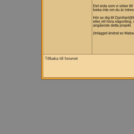
Det sista som vi söker til
tveka inte om du är intre
Hör av dig till
Danihjel@l
eller vill höra någonting,
angående detta projekt.
(Inlägget ändrat av Mab
Tillbaka till forumet