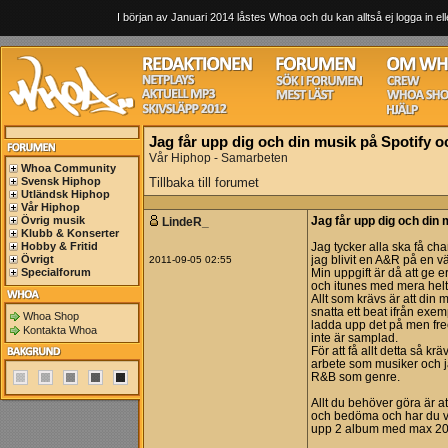
I början av Januari 2014 låstes Whoa och du kan alltså ej logga in ell
Jag får upp dig och din musik på Spotify 
Vår Hiphop - Samarbeten
Whoa Community
Svensk Hiphop
Tillbaka till forumet
Utländsk Hiphop
Vår Hiphop
Övrig musik
LindeR_
Jag får upp dig och din
Klubb & Konserter
Hobby & Fritid
Jag tycker alla ska få cha
Övrigt
2011-09-05 02:55
jag blivit en A&R på en vä
Specialforum
Min uppgift är då att ge 
och itunes med mera helt 
Allt som krävs är att din 
snatta ett beat ifrån exe
Whoa Shop
ladda upp det på men free
Kontakta Whoa
inte är samplad.
För att få allt detta så kr
arbete som musiker och 
R&B som genre.
Allt du behöver göra är att
och bedöma och har du va
upp 2 album med max 20-l