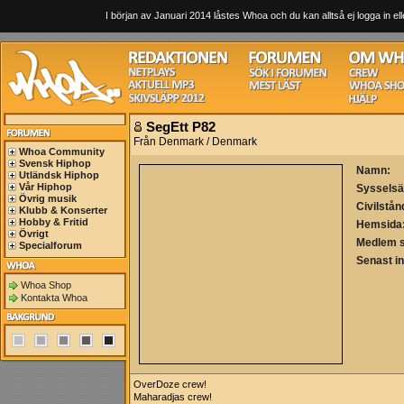
I början av Januari 2014 låstes Whoa och du kan alltså ej logga in ell
SegEtt P82
Från Denmark / Denmark
Whoa Community
Svensk Hiphop
Namn:
Utländsk Hiphop
Vår Hiphop
Sysselsä
Övrig musik
Civilstån
Klubb & Konserter
Hobby & Fritid
Hemsida
Övrigt
Medlem 
Specialforum
Senast i
Whoa Shop
Kontakta Whoa
OverDoze crew!
Maharadjas crew!