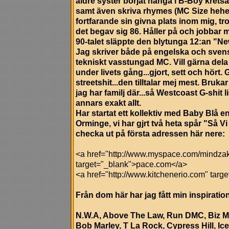
äldre syster börjat hänga i B-Boy kretsar
samt även skriva rhymes (MC Size hehe
fortfarande sin givna plats inom mig, tr
det begav sig 86. Håller på och jobbar
90-talet släppte den blytunga 12:an "N
Jag skriver både på engelska och svens
tekniskt vasstungad MC. Vill gärna del
under livets gång...gjort, sett och hört. 
streetshit...den tilltalar mej mest. Brukar 
jag har familj där...så Westcoast G-shit 
annars exakt allt.
Har startat ett kollektiv med Baby Blå e
Orminge, vi har gjrt två heta spår "Så V
checka ut på första adressen här nere:
<a href="http://www.myspace.com/mindz
target="_blank">pace.com</a>
<a href="http://www.kitchenerio.com" tar
Från dom här har jag fått min inspiration
N.W.A, Above The Law, Run DMC, Biz Ma
Bob Marley, T La Rock, Cypress Hill, Ice