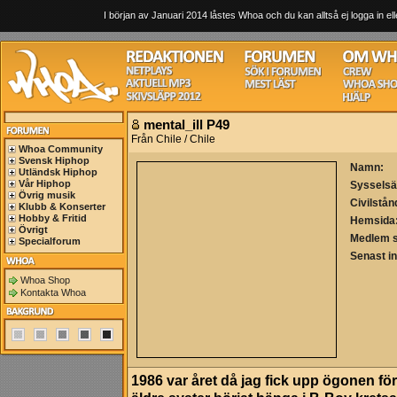
I början av Januari 2014 låstes Whoa och du kan alltså ej logga in ell
mental_ill P49
Från Chile / Chile
Whoa Community
Svensk Hiphop
Namn:
Utländsk Hiphop
Vår Hiphop
Sysselsä
Övrig musik
Civilstån
Klubb & Konserter
Hobby & Fritid
Hemsida
Övrigt
Medlem 
Specialforum
Senast i
Whoa Shop
Kontakta Whoa
1986 var året då jag fick upp ögonen för 