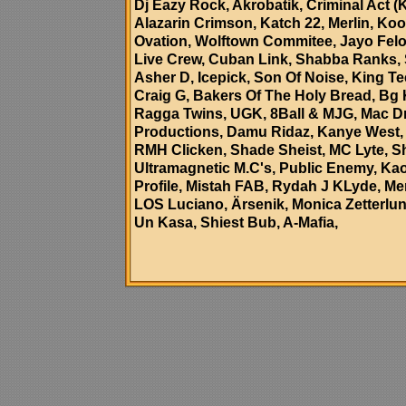
Dj Eazy Rock, Akrobatik, Criminal Act (
Alazarin Crimson
, Katch 22, Merlin, Koo
Ovation, Wolftown Commitee, Jayo Felon
Live Crew, Cuban Link, Shabba Ranks,
Asher D, Icepick, Son Of Noise, King Te
Craig G, Bakers Of The Holy Bread, Bg
Ragga Twins, UGK, 8Ball & MJG
, Mac D
Productions, Damu Ridaz, Kanye West, L
RMH Clicken, Shade Sheist, MC Lyte, 
Ultramagnetic M.C's, Public Enemy, Ka
Profile, Mistah FAB, Rydah J KLyde, Mem
LOS Luciano, Ärsenik, Monica Zetterlun
Un Kasa, Shiest Bub, A-Mafia,