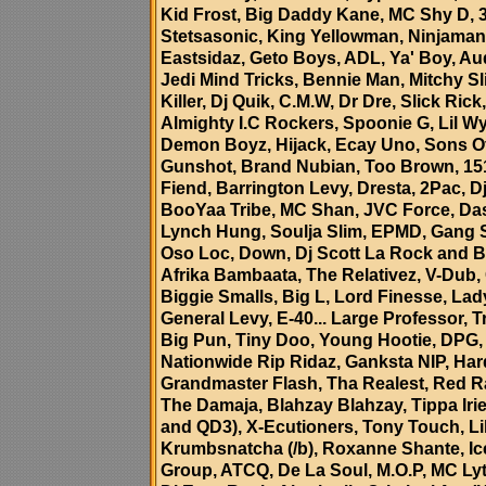
Kid Frost, Big Daddy Kane, MC Shy D, 3
Stetsasonic, King Yellowman, Ninjaman
Eastsidaz, Geto Boys, ADL, Ya' Boy, Aud
Jedi Mind Tricks, Bennie Man, Mitchy S
Killer, Dj Quik, C.M.W, Dr Dre, Slick R
Almighty I.C Rockers, Spoonie G, Lil Wy
Demon Boyz, Hijack, Ecay Uno, Sons O
Gunshot, Brand Nubian, Too Brown, 151,
Fiend, Barrington Levy, Dresta, 2Pac, Dj
BooYaa Tribe, MC Shan, JVC Force, Das 
Lynch Hung, Soulja Slim, EPMD, Gang 
Oso Loc, Down, Dj Scott La Rock and B
Afrika Bambaata, The Relativez, V-Dub
Biggie Smalls, Big L, Lord Finesse, La
General Levy, E-40...
Large Professor, 
Big Pun, Tiny Doo, Young Hootie, DPG,
Nationwide Rip Ridaz, Ganksta NIP, Hard
Grandmaster Flash, Tha Realest, Red Ra
The Damaja, Blahzay Blahzay, Tippa Iri
and QD3), X-Ecutioners, Tony Touch, Lil 
Krumbsnatcha (/b
), Roxanne Shante, Ic
Group, ATCQ, De La Soul, M.O.P, MC Ly