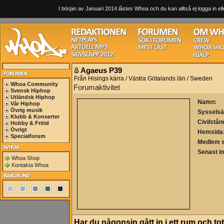
I början av Januari 2014 låstes Whoa och du kan alltså ej logga in ell
Agaeus P39
Från Hisings kärra / Västra Götalands län / Sweden
Whoa Community
Forumaktivitet
Svensk Hiphop
Utländsk Hiphop
Namn:
Vår Hiphop
Övrig musik
Sysselsä
Klubb & Konserter
Civilstån
Hobby & Fritid
Övrigt
Hemsida
Specialforum
Medlem 
Senast i
Whoa Shop
Kontakta Whoa
Har du någonsin gått in i ett rum och tot