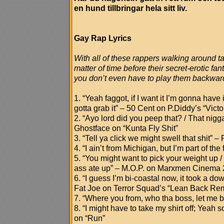
en hund tillbringar hela sitt liv.
Gay Rap Lyrics
With all of these rappers walking around ta
matter of time before their secret-erotic fan
you don’t even have to play them backwar
1. “Yeah faggot, if I want it I’m gonna have i
gotta grab it” – 50 Cent on P.Diddy’s “Vict
2. “Ayo lord did you peep that? / That nigg
Ghostface on “Kunta Fly Shit”
3. “Tell ya click we might swell that shit”
4. “I ain’t from Michigan, but I’m part of t
5. “You might want to pick your weight up /
ass ate up” – M.O.P. on Marxmen Cinema
6. “I guess I’m bi-coastal now, it took a do
Fat Joe on Terror Squad’s “Lean Back Re
7. “Where you from, who tha boss, let me 
8. “I might have to take my shirt off; Yeah 
on “Run”