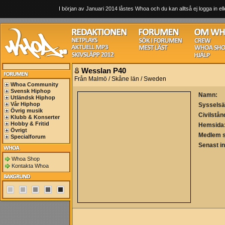
I början av Januari 2014 låstes Whoa och du kan alltså ej logga in ell
Wesslan P40
Från Malmö / Skåne län / Sweden
Whoa Community
Svensk Hiphop
Namn:
Utländsk Hiphop
Vår Hiphop
Sysselsä
Övrig musik
Civilstån
Klubb & Konserter
Hobby & Fritid
Hemsida
Övrigt
Medlem 
Specialforum
Senast i
Whoa Shop
Kontakta Whoa