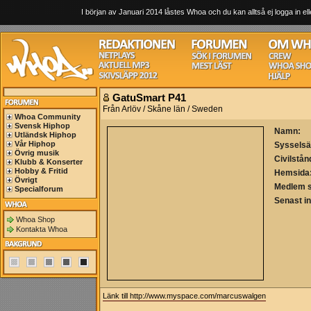
I början av Januari 2014 låstes Whoa och du kan alltså ej logga in ell
GatuSmart P41
Från Arlöv / Skåne län / Sweden
Whoa Community
Svensk Hiphop
Namn:
Utländsk Hiphop
Vår Hiphop
Sysselsä
Övrig musik
Civilstån
Klubb & Konserter
Hobby & Fritid
Hemsida
Övrigt
Medlem 
Specialforum
Senast i
Whoa Shop
Kontakta Whoa
Länk till http://www.myspace.com/marcuswalgen