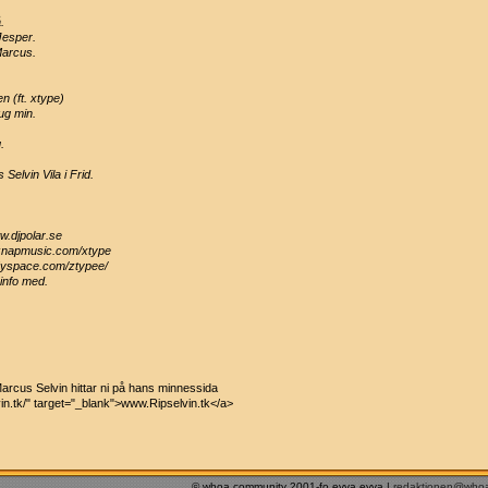
.
 Jesper.
 Marcus.
en (ft. xtype)
ug min.
.
Selvin Vila i Frid.
w.djpolar.se
.znapmusic.com/xtype
Myspace.com/ztypee/
.info med.
Marcus Selvin hittar ni på hans minnessida
vin.tk/" target="_blank">www.Ripselvin.tk</a>
© whoa community 2001-fo evva evva |
redaktionen@who