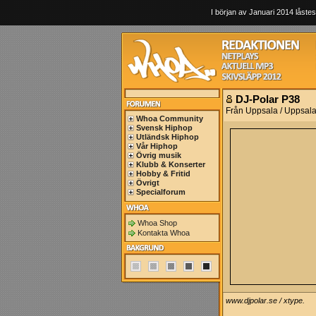
I början av Januari 2014 låstes
DJ-Polar P38
Från Uppsala / Uppsala
Whoa Community
Svensk Hiphop
Utländsk Hiphop
Vår Hiphop
Övrig musik
Klubb & Konserter
Hobby & Fritid
Övrigt
Specialforum
Whoa Shop
Kontakta Whoa
www.djpolar.se / xtype.