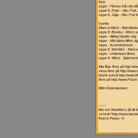
Nytt:
xtype - Flickan från det blå
xtype ft. Pytte - Vila i Frid
xtype ft. Julja - Vila i Frid
Gamla:
Eliten & Miichi - Bekräftels
xtype ft. Bronka - Winzo s
xtype - Allting händer mig.
xtype - Mitt hjärta tillhör dig
xtype - Avskedsbrevet.
xtype ft. WenMec - Marcus 
xtype - Underbara flicka.
xtype ft. Miichi - Självmord
Alla låtar finns på
http://ww
vissa finns på
http://www
besök också
http://www.
finns på http://www.Frizon
BBH-Entertainment
------
Min och WenMec's låt till 
<a href="http://www.ripsel
Rest in Peace <3