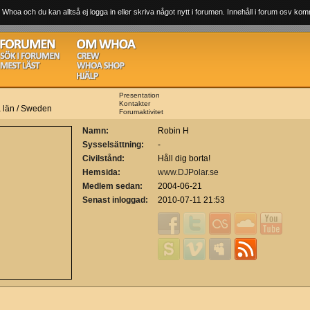
 Whoa och du kan alltså ej logga in eller skriva något nytt i forumen. Innehåll i forum osv komm
Presentation
Kontakter
 län / Sweden
Forumaktivitet
Namn:
Robin H
Sysselsättning:
-
Civilstånd:
Håll dig borta!
Hemsida:
www.DJPolar.se
Medlem sedan:
2004-06-21
Senast inloggad:
2010-07-11 21:53