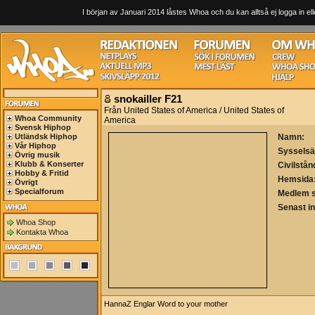
I början av Januari 2014 låstes Whoa och du kan alltså ej logga in ell
snokailler F21
Från United States of America / United States of
Whoa Community
America
Svensk Hiphop
Utländsk Hiphop
Namn:
Vår Hiphop
Sysselsä
Övrig musik
Klubb & Konserter
Civilstån
Hobby & Fritid
Hemsida
Övrigt
Specialforum
Medlem 
Senast i
Whoa Shop
Kontakta Whoa
HannaZ Englar Word to your mother