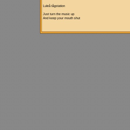
Luleå tågstation
Just turn the music up
And keep your mouth shut