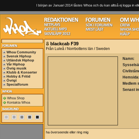
I början av Januari 2014 låstes Whoa och du kan alltså ej logga in ell
blackcab F39
Från Luleå / Norrbottens län / Sweden
Whoa Community
Svensk Hiphop
Namn:
Utländsk Hiphop
Vår Hiphop
Sysselsä
Övrig musik
Civilstån
Klubb & Konserter
Hobby & Fritid
Hemsida
Övrigt
Medlem 
Specialforum
Senast i
Whoa Shop
Kontakta Whoa
ha överseende eller ring mig