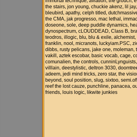
immortal technique, aviation, the grouch, e
the stairs, jon young, chuckie akenz, lil jay
bleubird, apathy, celph titled, dutchmassiv
the CMA, jak progresso, mac lethal, immacu
doseone, sole, deep puddle dynamics, hea
dynospectrum, cLOUDDEAD, Class B, brail
teodros, illogic, blu, blu & exile, alchemis
franklin, nool, micranots, luckyiam.PSC, zi
dibbs, rusty pelicans, jake one, moleman,
vakill, aztek escobar, basic vocab, cage,
comunalien, the controls, cunninLynguists,
villlain, deestylistic, deltron 3030, doomtr
adeem, jedi mind tricks, zero star, the visio
beyond, soul position, slug, sixtoo, semi.of
reef the lost cauze, punchline, panacea, o
friends, louis logic, likwite junkies