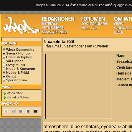
I början av Januari 2014 låstes Whoa och du kan alltså ej logga in ell
caroliiita F39
Från Umeå / Västerbottens län / Sweden
Whoa Community
Svensk Hiphop
Namn:
Utländsk Hiphop
Vår Hiphop
Sysselsä
Övrig musik
Civilstån
Klubb & Konserter
Hobby & Fritid
Hemsida
Övrigt
Medlem 
Specialforum
Senast i
Whoa Shop
Kontakta Whoa
atmosphere, blue scholars, eyedea & abiliti