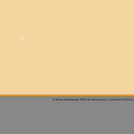
© whoa community 2001-fo evva evva |
redaktionen@who