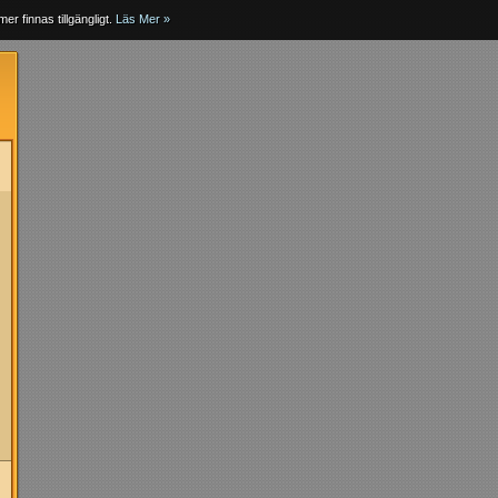
er finnas tillgängligt.
Läs Mer »