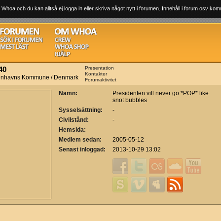
 Whoa och du kan alltså ej logga in eller skriva något nytt i forumen. Innehåll i forum osv komm
40
Presentation
Kontakter
enhavns Kommune / Denmark
Forumaktivitet
Namn:
Presidenten vill never go *POP* like
snot bubbles
Sysselsättning:
-
Civilstånd:
-
Hemsida:
Medlem sedan:
2005-05-12
Senast inloggad:
2013-10-29 13:02