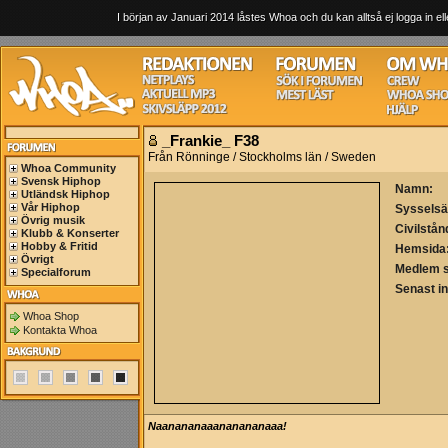
I början av Januari 2014 låstes Whoa och du kan alltså ej logga in ell
_Frankie_ F38
Från Rönninge / Stockholms län / Sweden
Whoa Community
Svensk Hiphop
Namn:
Utländsk Hiphop
Vår Hiphop
Sysselsä
Övrig musik
Civilstån
Klubb & Konserter
Hobby & Fritid
Hemsida
Övrigt
Medlem 
Specialforum
Senast i
Whoa Shop
Kontakta Whoa
Naanananaaananananaaa!