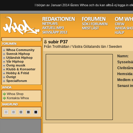
I början av Januari 2014 låstes Whoa och du kan alltså ej logga in ell
subir P37
Från Trollhättan / Västra Götalands län / Sweden
Whoa Community
Svensk Hiphop
Namn:
Utländsk Hiphop
Vår Hiphop
Sysselsä
Övrig musik
Civilstån
Klubb & Konserter
Hobby & Fritid
Hemsida
Övrigt
Medlem 
Specialforum
Senast i
Whoa Shop
Kontakta Whoa