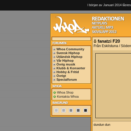
I början av Januari 2014 låstes
fanatzi F20
Från Eskilstuna / Söde
Whoa Community
Svensk Hiphop
Utländsk Hiphop
Vår Hiphop
Övrig musik
Klubb & Konserter
Hobby & Fritid
Övrigt
Specialforum
Whoa Shop
Kontakta Whoa
dundun dun