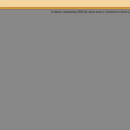
© whoa community 2001-fo evva evva |
redaktionen@who