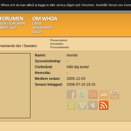
 Whoa och du kan alltså ej logga in eller skriva något nytt i forumen. Innehåll i forum osv komm
Presentation
Kontakter
rmanlands län / Sweden
Forumaktivitet
Namn:
mondo
Sysselsättning:
-
Civilstånd:
Håll dig borta!
Hemsida:
-
Medlem sedan:
2005-12-03
Senast inloggad:
2008-07-10 19:10