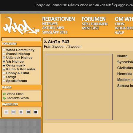
I början av Januari 2014 låstes Whoa och du kan alltså ej logga in ell
AirGo P43
Från Sweden / Sweden
Whoa Community
Svensk Hiphop
Namn:
Utländsk Hiphop
Vår Hiphop
Sysselsä
Övrig musik
Civilstån
Klubb & Konserter
Hobby & Fritid
Hemsida
Övrigt
Medlem 
Specialforum
Senast i
Whoa Shop
Kontakta Whoa