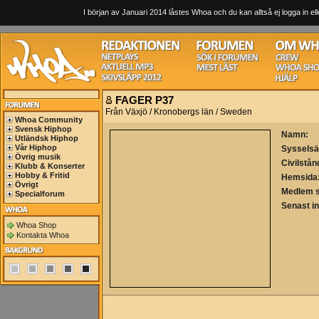
I början av Januari 2014 låstes Whoa och du kan alltså ej logga in ell
FAGER P37
Från Växjö / Kronobergs län / Sweden
Whoa Community
Svensk Hiphop
Namn:
Utländsk Hiphop
Vår Hiphop
Sysselsä
Övrig musik
Civilstån
Klubb & Konserter
Hobby & Fritid
Hemsida
Övrigt
Medlem 
Specialforum
Senast i
Whoa Shop
Kontakta Whoa