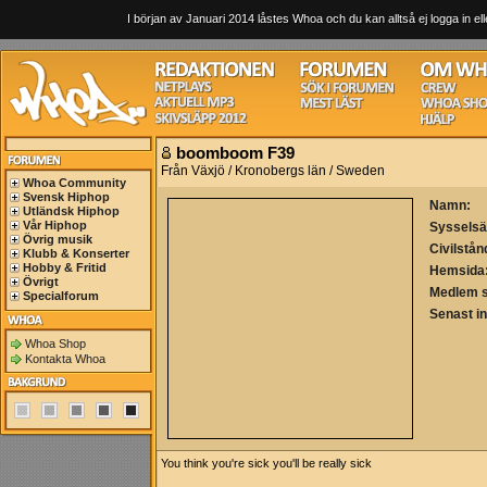
I början av Januari 2014 låstes Whoa och du kan alltså ej logga in ell
boomboom F39
Från Växjö / Kronobergs län / Sweden
Whoa Community
Svensk Hiphop
Namn:
Utländsk Hiphop
Vår Hiphop
Sysselsä
Övrig musik
Civilstån
Klubb & Konserter
Hobby & Fritid
Hemsida
Övrigt
Medlem 
Specialforum
Senast i
Whoa Shop
Kontakta Whoa
You
think
you're sick you'll be really sick