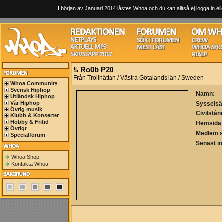
I början av Januari 2014 låstes Whoa och du kan alltså ej logga in ell
Ro0b P20
Från Trollhättan / Västra Götalands län / Sweden
Whoa Community
Svensk Hiphop
Namn:
Utländsk Hiphop
Vår Hiphop
Sysselsä
Övrig musik
Civilstån
Klubb & Konserter
Hobby & Fritid
Hemsida
Övrigt
Medlem 
Specialforum
Senast i
Whoa Shop
Kontakta Whoa