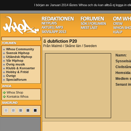
I början av Januari 2014 låstes Whoa och du kan alltså ej logga in ell
dubfiction P20
Från Malmö / Skåne län / Sweden
Whoa Community
Svensk Hiphop
Namn:
Utländsk Hiphop
Vår Hiphop
Sysselsä
Övrig musik
Civilstån
Klubb & Konserter
Hobby & Fritid
Hemsida
Övrigt
Medlem 
Specialforum
Senast i
Whoa Shop
Kontakta Whoa