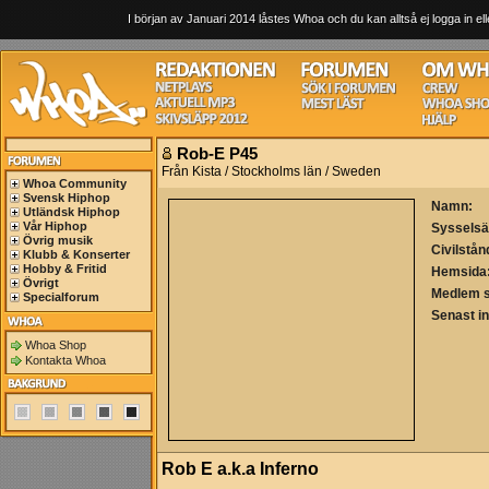
I början av Januari 2014 låstes Whoa och du kan alltså ej logga in ell
Rob-E P45
Från Kista / Stockholms län / Sweden
Whoa Community
Svensk Hiphop
Namn:
Utländsk Hiphop
Vår Hiphop
Sysselsä
Övrig musik
Civilstån
Klubb & Konserter
Hobby & Fritid
Hemsida
Övrigt
Medlem 
Specialforum
Senast i
Whoa Shop
Kontakta Whoa
Rob E a.k.a Inferno