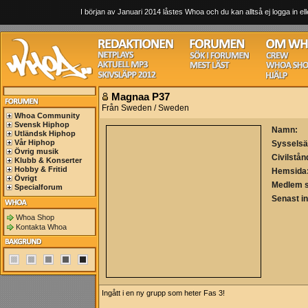
I början av Januari 2014 låstes Whoa och du kan alltså ej logga in ell
Magnaa P37
Från Sweden / Sweden
Whoa Community
Svensk Hiphop
Namn:
Utländsk Hiphop
Vår Hiphop
Sysselsä
Övrig musik
Civilstån
Klubb & Konserter
Hobby & Fritid
Hemsida
Övrigt
Medlem 
Specialforum
Senast i
Whoa Shop
Kontakta Whoa
Ingått i en ny grupp som heter Fas 3!