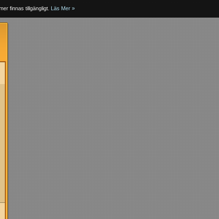
er finnas tillgängligt.
Läs Mer »