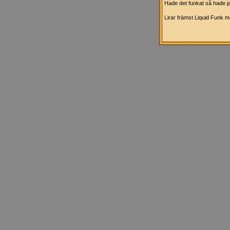
Hade det funkat så hade j
Lirar främst Liquid Funk 