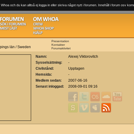
 Whoa och du kan alltså ej logga in eller skriva något nytt i forumen. Innehåll i forum osv komm
Presentation
Kontakter
pings län / Sweden
Forumaktivitet
Namn:
Alexej Viktorovitch
Sysselsättning:
-
Civilstånd:
Upptagen
Hemsida:
-
Medlem sedan:
2007-06-16
Senast inloggad:
2008-09-01 09:16