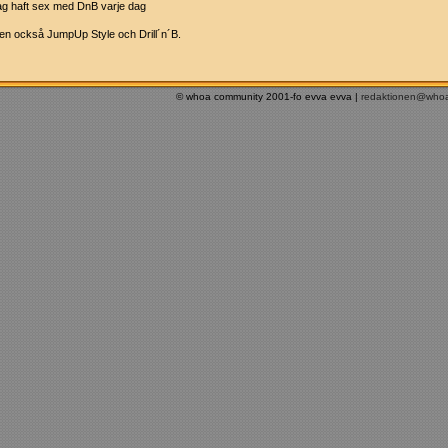
ag haft sex med DnB varje dag
men också JumpUp Style och Drill´n´B.
© whoa community 2001-fo evva evva |
redaktionen@who