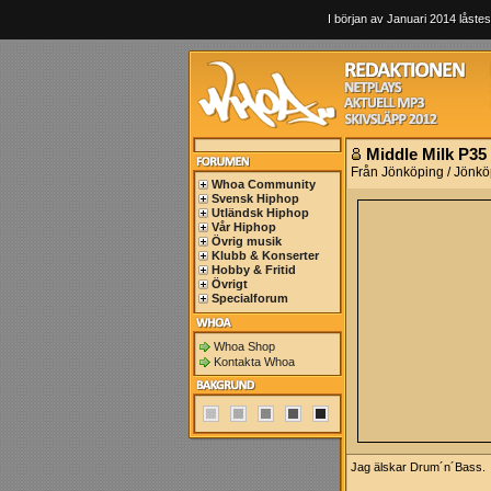
I början av Januari 2014 låstes
Middle Milk P35
Från Jönköping / Jönkö
Whoa Community
Svensk Hiphop
Utländsk Hiphop
Vår Hiphop
Övrig musik
Klubb & Konserter
Hobby & Fritid
Övrigt
Specialforum
Whoa Shop
Kontakta Whoa
Jag älskar Drum´n´Bass.