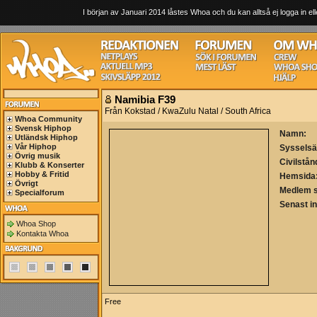
I början av Januari 2014 låstes Whoa och du kan alltså ej logga in ell
Namibia F39
Från Kokstad / KwaZulu Natal / South Africa
Whoa Community
Svensk Hiphop
Namn:
Utländsk Hiphop
Vår Hiphop
Sysselsä
Övrig musik
Civilstån
Klubb & Konserter
Hobby & Fritid
Hemsida
Övrigt
Medlem 
Specialforum
Senast i
Whoa Shop
Kontakta Whoa
Free