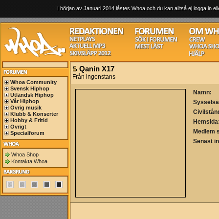
I början av Januari 2014 låstes Whoa och du kan alltså ej logga in ell
Qanin X17
Från ingenstans
Whoa Community
Svensk Hiphop
Namn:
Utländsk Hiphop
Vår Hiphop
Sysselsä
Övrig musik
Civilstån
Klubb & Konserter
Hobby & Fritid
Hemsida
Övrigt
Medlem 
Specialforum
Senast i
Whoa Shop
Kontakta Whoa