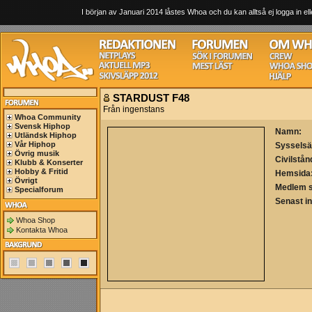
I början av Januari 2014 låstes Whoa och du kan alltså ej logga in ell
STARDUST F48
Från ingenstans
Whoa Community
Svensk Hiphop
Namn:
Utländsk Hiphop
Vår Hiphop
Sysselsä
Övrig musik
Civilstån
Klubb & Konserter
Hobby & Fritid
Hemsida
Övrigt
Medlem 
Specialforum
Senast i
Whoa Shop
Kontakta Whoa