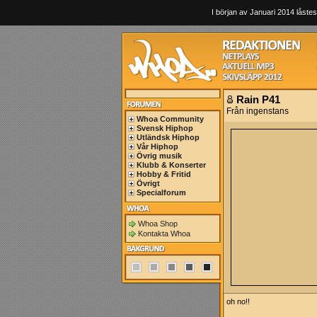
I början av Januari 2014 låstes
Rain P41
Från ingenstans
Whoa Community
Svensk Hiphop
Utländsk Hiphop
Vår Hiphop
Övrig musik
Klubb & Konserter
Hobby & Fritid
Övrigt
Specialforum
Whoa Shop
Kontakta Whoa
oh no!!