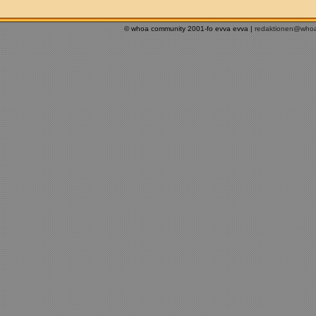
© whoa community 2001-fo evva evva |
redaktionen@who