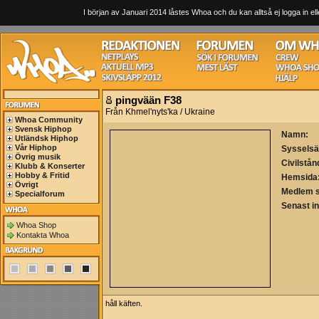
I början av Januari 2014 låstes Whoa och du kan alltså ej logga in ell
pingvään F38
Från Khmel'nyts'ka / Ukraine
Whoa Community
Svensk Hiphop
Namn:
Utländsk Hiphop
Vår Hiphop
Sysselsä
Övrig musik
Civilstån
Klubb & Konserter
Hobby & Fritid
Hemsida
Övrigt
Medlem 
Specialforum
Senast i
Whoa Shop
Kontakta Whoa
håll käften.