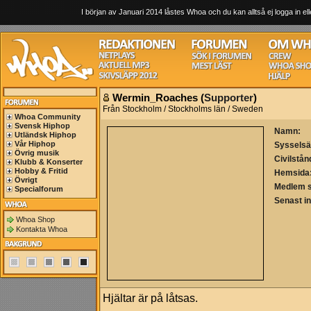
I början av Januari 2014 låstes Whoa och du kan alltså ej logga in ell
Wermin_Roaches (
Supporter
)
Från Stockholm / Stockholms län / Sweden
Whoa Community
Svensk Hiphop
Namn:
Utländsk Hiphop
Vår Hiphop
Sysselsä
Övrig musik
Civilstån
Klubb & Konserter
Hobby & Fritid
Hemsida
Övrigt
Medlem 
Specialforum
Senast i
Whoa Shop
Kontakta Whoa
Hjältar är på låtsas.