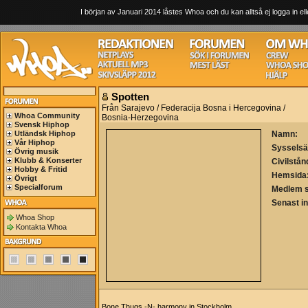
I början av Januari 2014 låstes Whoa och du kan alltså ej logga in ell
Spotten
Från Sarajevo / Federacija Bosna i Hercegovina /
Whoa Community
Bosnia-Herzegovina
Svensk Hiphop
Utländsk Hiphop
Namn:
Vår Hiphop
Sysselsä
Övrig musik
Klubb & Konserter
Civilstån
Hobby & Fritid
Hemsida
Övrigt
Specialforum
Medlem 
Senast i
Whoa Shop
Kontakta Whoa
Bone Thugs -N- harmony in Stockholm.