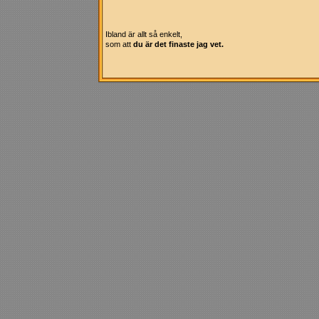
Ibland är allt så enkelt,
som att
du är det finaste jag vet.