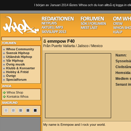
I början av Januari 2014 låstes Whoa och du kan alltså ej logga in ell
emmpow F40
Från Puerto Vallarta / Jalisco / Mexico
Whoa Community
Svensk Hiphop
Namn:
Utländsk Hiphop
Vår Hiphop
Sysselsä
Övrig musik
Civilstån
Klubb & Konserter
Hobby & Fritid
Hemsida
Övrigt
Medlem 
Specialforum
Senast i
Whoa Shop
Kontakta Whoa
My name is Emmpow and I rock your world.