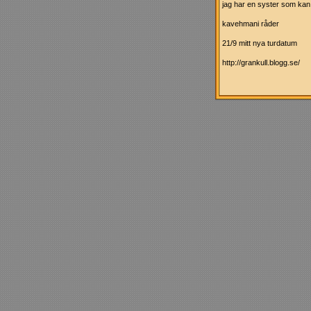
jag har en syster som kan 
kavehmani råder
21/9 mitt nya turdatum
http://grankull.blogg.se/