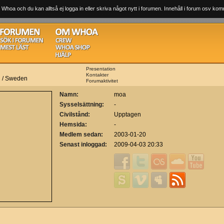
 Whoa och du kan alltså ej logga in eller skriva något nytt i forumen. Innehåll i forum osv komm
Presentation
Kontakter
n / Sweden
Forumaktivitet
Namn:
moa
Sysselsättning:
-
Civilstånd:
Upptagen
Hemsida:
-
Medlem sedan:
2003-01-20
Senast inloggad:
2009-04-03 20:33