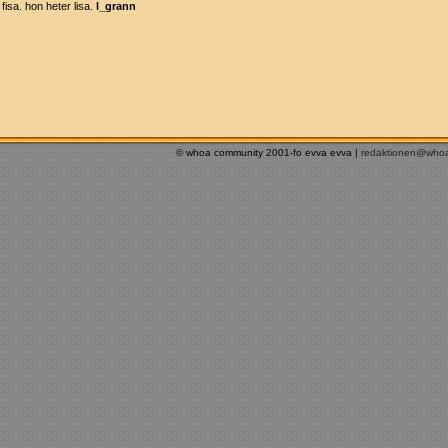
fisa. hon heter lisa.
l_grann
© whoa community 2001-fo evva evva |
redaktionen@who