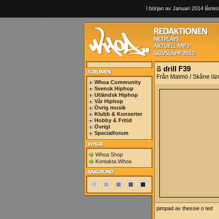
I början av Januari 2014 låstes
drill F39
Från Malmö / Skåne lä
Whoa Community
Svensk Hiphop
Utländsk Hiphop
Vår Hiphop
Övrig musik
Klubb & Konserter
Hobby & Fritid
Övrigt
Specialforum
Whoa Shop
Kontakta Whoa
pimpad av thessie o ted