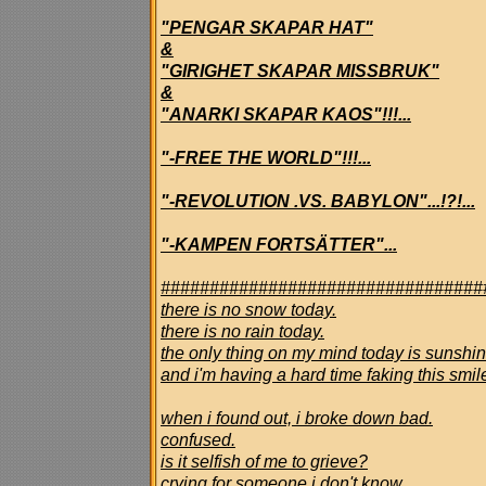
"PENGAR SKAPAR HAT"
&
"GIRIGHET SKAPAR MISSBRUK"
&
"ANARKI SKAPAR KAOS"!!!...
"-FREE THE WORLD"!!!...
"-REVOLUTION .VS. BABYLON"...!?!...
"-KAMPEN FORTSÄTTER"...
#################################
there is no snow today.
there is no rain today.
the only thing on my mind today is sunshin
and i'm having a hard time faking this smil
when i found out, i broke down bad.
confused.
is it selfish of me to grieve?
crying for someone i don't know.