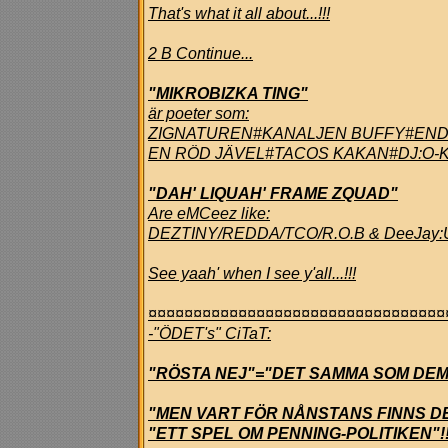
That's what it all about...!!!
2 B Continue...
"MIKROBIZKA TING"
är poeter som:
ZIGNATUREN#KANALJEN BUFFY#ENDO
EN RÖD JÄVEL#TACOS KAKAN#DJ:O-
"DAH' LIQUAH' FRAME ZQUAD"
Are eMCeez like:
DEZTINY/REDDA/TCO/R.O.B & DeeJa
See yaah' when I see y'all...!!!
¤¤¤¤¤¤¤¤¤¤¤¤¤¤¤¤¤¤¤¤¤¤¤¤¤¤¤¤¤¤¤¤¤
-"ÖDET's" CiTaT:
"RÖSTA NEJ"="DET SAMMA SOM DEMO
"MEN VART FÖR NÅNSTANS FINNS D
"ETT SPEL OM PENNING-POLITIKEN"!!