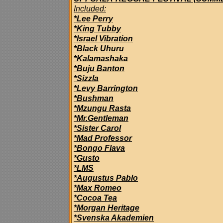
Included:
*Lee Perry
*King Tubby
*Israel Vibration
*Black Uhuru
*Kalamashaka
*Buju Banton
*Sizzla
*Levy Barrington
*Bushman
*Mzungu Rasta
*Mr.Gentleman
*Sister Carol
*Mad Professor
*Bongo Flava
*Gusto
*LMS
*Augustus Pablo
*Max Romeo
*Cocoa Tea
*Morgan Heritage
*Svenska Akademien