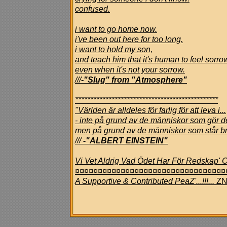
confused.
i want to go home now.
i've been out here for too long.
i want to hold my son,
and teach him that it's human to feel sorro
even when it's not your sorrow.
///
-"Slug" from "Atmosphere"
***********************************************
"Världen är alldeles för farlig för att leva i...
- inte på grund av de människor som gör d
men på grund av de människor som står bre
///
-"ALBERT EINSTEIN"
Vi Vet Aldrig Vad Ödet Har För Redskap' O
¤¤¤¤¤¤¤¤¤¤¤¤¤¤¤¤¤¤¤¤¤¤¤¤¤¤¤¤¤¤¤¤¤
A Supportive & Contributed PeaZ'...!!!...
ZN