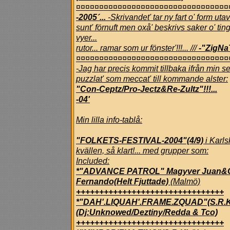
¤¤¤¤¤¤¤¤¤¤¤¤¤¤¤¤¤¤¤¤¤¤¤¤¤¤¤¤¤¤¤¤¤
-2005´...
-Skrivandet' tar ny fart o' form u
sunt' förnuft men oxå' beskrivs saker o' ting
vyer...
rutor... ramar som ur fönster'!!!... ///
-"ZigN
¤¤¤¤¤¤¤¤¤¤¤¤¤¤¤¤¤¤¤¤¤¤¤¤¤¤¤¤¤¤¤¤¤
-Jag har precis kommit tillbaka ifrån min s
puzzlat' som meccat' till kommande alster:
"Con-Ceptz/Pro-Jectz&Re-Zultz"!!!...
-04'
Min lilla info-tablå:
"FOLKETS-FESTIVAL-2004"(4/9)
i Karl
kvällen, så klart!... med grupper som:
Included:
*"ADVANCE PATROL" Magyver Juan&Gon
Fernando(Helt Fjuttade)
(Malmö)
++++++++++++++++++++++++++++++++
*"DAH'.LIQUAH'.FRAME.ZQUAD"(S.R.
(Dj:Unknowed/Deztiny/Redda & Tco)
++++++++++++++++++++++++++++++++