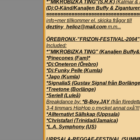
*"MIKROBIZKA TING"(S.R.K)
(Kalmar & 
(Dj:O-Känd/Kanaljen Buffy & Ziganture
¤¤¤¤¤¤¤¤¤¤¤¤¤¤¤¤¤¤¤¤¤¤¤¤¤¤¤¤¤¤¤¤¤
info+mer tillkommer el. skicka frågor till
deztiny_helioz@mail.com
m.m...
ÖREBRONX-"FRIZON-FESTIVAL-2004"(1
Included:
*"MIKROBIZKA TING" (Kanaljen Buffy&
*Pinecones (Fam)*
*Dj:Oneteron (Örebro)
*Dj:Funky Pelle (Kumla)
*Jago (Kumla)
*SignaliaS (Gustav Signal från Borlänge
*Treetone (Borlänge)
*Seriell (Luleå)
Breakdance by:
*B-Boy.JAY
(
från föredet
3-4 timmars HipHop o mycket annat oxå'!!!
*Allternativt Sällskap (Uppsala)
*Christafari (Trinidad/Jamaica)
*L.A. Symphony (US)
UPPSALA-REGGAE-FESTIVAL (SUMMER JA