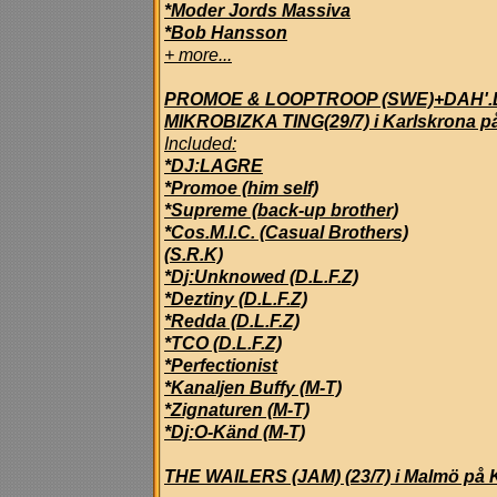
*Moder Jords Massiva
*Bob Hansson
+ more...
PROMOE & LOOPTROOP (SWE)+DAH'.
MIKROBIZKA TING(29/7) i Karlskrona på S
Included:
*DJ:LAGRE
*Promoe (him self)
*Supreme (back-up brother)
*Cos.M.I.C. (Casual Brothers)
(S.R.K)
*Dj:Unknowed (D.L.F.Z)
*Deztiny (D.L.F.Z)
*Redda (D.L.F.Z)
*TCO (D.L.F.Z)
*Perfectionist
*Kanaljen Buffy (M-T)
*Zignaturen (M-T)
*Dj:O-Känd (M-T)
THE WAILERS (JAM) (23/7) i Malmö på K