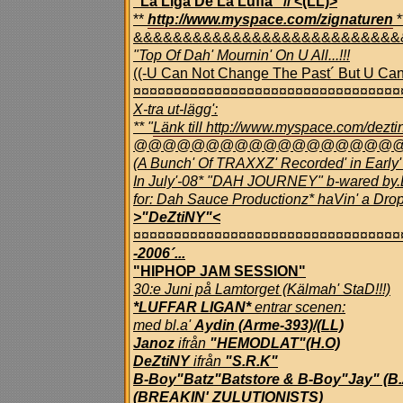
"La Liga De La Luffa" // <(LL)>
**
http://www.myspace.com/zignaturen
*
&&&&&&&&&&&&&&&&&&&&&&&&&&&
"Top Of Dah' Mournin' On U All...!!!
((-U Can Not Change The Past´ But U Can 
¤¤¤¤¤¤¤¤¤¤¤¤¤¤¤¤¤¤¤¤¤¤¤¤¤¤¤¤¤¤¤¤¤
X-tra ut-lägg':
** "
Länk till http://www.myspace.com/dezt
@@@@@@@@@@@@@@@@@@
(A Bunch' Of TRAXXZ' Recorded' in Early' 
In July'-08* "
DAH JOURNEY
" b-wared by.
for: Dah Sauce Productionz* haVin' a Dr
>"DeZtiNY"<
¤¤¤¤¤¤¤¤¤¤¤¤¤¤¤¤¤¤¤¤¤¤¤¤¤¤¤¤¤¤¤¤¤
-2006´...
"HIPHOP JAM SESSION"
30:e Juni på Lamtorget (Kälmah' StaD!!!)
*LUFFAR LIGAN*
entrar scenen:
med bl.a'
Aydin (Arme-393)/(LL)
Janoz
ifrån
"HEMODLAT"(H.O)
DeZtiNY
ifrån
"S.R.K"
B-Boy"Batz"Batstore & B-Boy"Jay" (B.
(BREAKIN' ZULUTIONISTS)