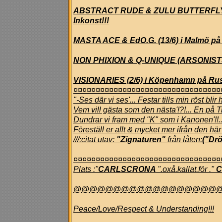
ABSTRACT RUDE & ZULU BUTTERFLY PR
Inkonst!!!
MASTA ACE & EdO.G. (13/6) i Malmö på 
NON PHIXION & Q-UNIQUE (ARSONISTS)
VISIONARIES (2/6) i Köpenhamn på Rust
¤¤¤¤¤¤¤¤¤¤¤¤¤¤¤¤¤¤¤¤¤¤¤¤¤¤¤¤¤¤¤¤¤
"-Ses där vi ses'... Festar tills min röst blir 
Vem vill gästa som den nästa'!?!... En på Tri
Dundrar vi fram med "K" som i Kanonen'!!..
Föreställ er allt & mycket mer ifrån den h
///:citat utav:
"Zignaturen"
från låten:
("Drö
¤¤¤¤¤¤¤¤¤¤¤¤¤¤¤¤¤¤¤¤¤¤¤¤¤¤¤¤¤¤¤¤¤
Plats
:"
CARLSCRONA
".
oxå.kallat.för
."
C
@@@@@@@@@@@@@@@@@@
Peace/Love/Respect & Understanding!!!