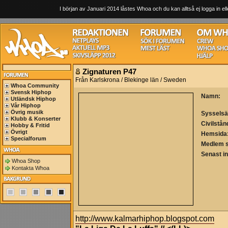
I början av Januari 2014 låstes Whoa och du kan alltså ej logga in ell
Zignaturen P47
Från Karlskrona / Blekinge län / Sweden
Whoa Community
Svensk Hiphop
Namn:
Utländsk Hiphop
Vår Hiphop
Övrig musik
Sysselsä
Klubb & Konserter
Civilstån
Hobby & Fritid
Övrigt
Hemsida
Specialforum
Medlem 
Senast i
Whoa Shop
Kontakta Whoa
http://www.kalmarhiphop.blogspot.com