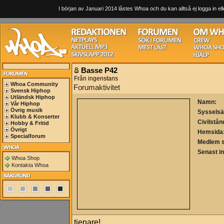
I början av Januari 2014 låstes Whoa och du kan alltså ej logga in ell
Basse P42
Från ingenstans
Whoa Community
Forumaktivitet
Svensk Hiphop
Utländsk Hiphop
Namn:
Vår Hiphop
Övrig musik
Sysselsä
Klubb & Konserter
Civilstån
Hobby & Fritid
Övrigt
Hemsida
Specialforum
Medlem 
Senast i
Whoa Shop
Kontakta Whoa
tjenare!