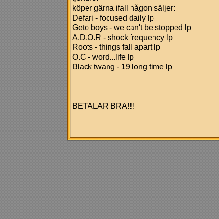
köper gärna ifall någon säljer:
Defari - focused daily lp
Geto boys - we can't be stopped lp
A.D.O.R - shock frequency lp
Roots - things fall apart lp
O.C - word...life lp
Black twang - 19 long time lp
BETALAR BRA!!!!