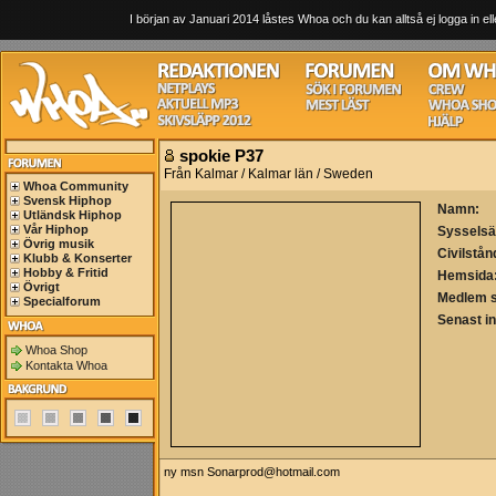
I början av Januari 2014 låstes Whoa och du kan alltså ej logga in ell
spokie P37
Från Kalmar / Kalmar län / Sweden
Whoa Community
Svensk Hiphop
Namn:
Utländsk Hiphop
Vår Hiphop
Sysselsä
Övrig musik
Civilstån
Klubb & Konserter
Hobby & Fritid
Hemsida
Övrigt
Medlem 
Specialforum
Senast i
Whoa Shop
Kontakta Whoa
ny msn
Sonarprod@hotmail.com