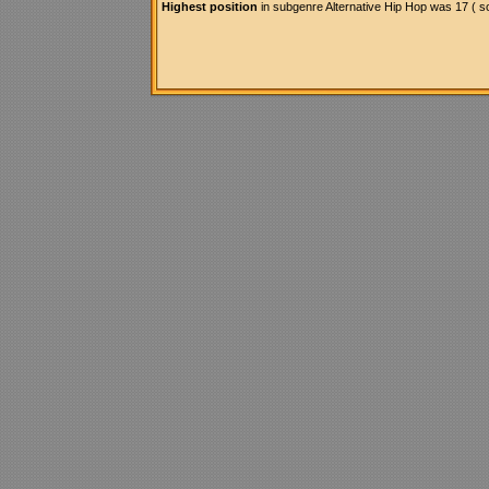
Highest position
in subgenre Alternative Hip Hop was 17 ( s