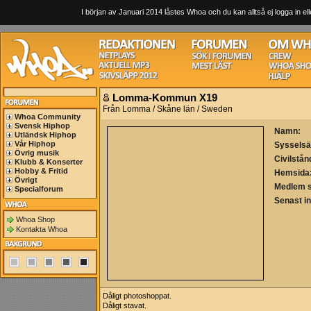
I början av Januari 2014 låstes Whoa och du kan alltså ej logga in ell
Lomma-Kommun X19
Från Lomma / Skåne län / Sweden
Whoa Community
Svensk Hiphop
Namn:
Utländsk Hiphop
Vår Hiphop
Sysselsä
Övrig musik
Civilstån
Klubb & Konserter
Hobby & Fritid
Hemsida
Övrigt
Medlem 
Specialforum
Senast i
Whoa Shop
Kontakta Whoa
Dåligt photoshoppat.
Dåligt stavat.