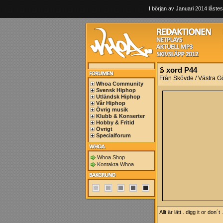
I början av Januari 2014 låstes
xord P44
Från Skövde / Västra G
Whoa Community
Svensk Hiphop
Utländsk Hiphop
Vår Hiphop
Övrig musik
Klubb & Konserter
Hobby & Fritid
Övrigt
Specialforum
Whoa Shop
Kontakta Whoa
Allt är lätt.. digg it or don´t 