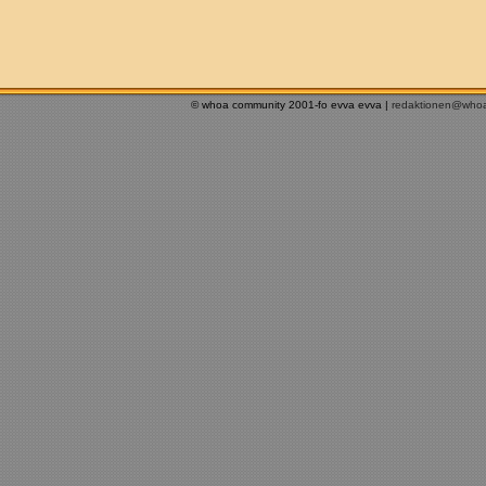
© whoa community 2001-fo evva evva |
redaktionen@who