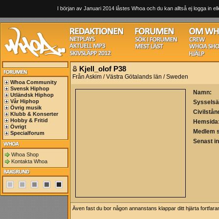
I början av Januari 2014 låstes Whoa och du kan alltså ej logga in ell
Kjell_olof P38
Från Askim / Västra Götalands län / Sweden
Whoa Community
Svensk Hiphop
Namn:
Utländsk Hiphop
Vår Hiphop
Sysselsä
Övrig musik
Civilstån
Klubb & Konserter
Hobby & Fritid
Hemsida
Övrigt
Medlem 
Specialforum
Senast i
Whoa Shop
Kontakta Whoa
Även fast du bor någon annanstans klappar ditt hjärta fortfara