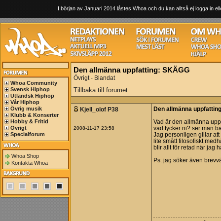
I början av Januari 2014 låstes Whoa och du kan alltså ej logga in ell
Den allmänna uppfatting: SKÄGG
Övrigt - Blandat
Whoa Community
Svensk Hiphop
Tillbaka till forumet
Utländsk Hiphop
Vår Hiphop
Övrig musik
Kjell_olof P38
Den allmänna uppfatti
Klubb & Konserter
Hobby & Fritid
Vad är den allmänna uppfa
Övrigt
2008-11-17 23:58
vad tycker ni? ser man b
Specialforum
Jag personligen gillar att 
lite smått filosofiskt med
blir allt för retad när jag
Whoa Shop
Ps. jag söker även brevv
Kontakta Whoa